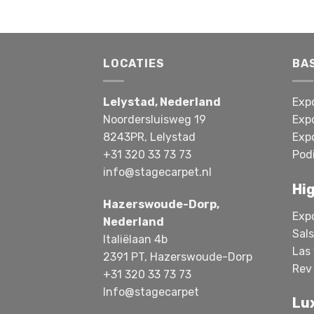
LOCATIES
BA
Lelystad, Nederland
Exp
Noordersluisweg 19
Exp
8243PR, Lelystad
Exp
+31 320 33 73 73
Pod
info@stagecarpet.nl
Hi
Hazerswoude-Dorp,
Exp
Nederland
Sal
Italiëlaan 4b
Las
2391 PT, Hazerswoude-Dorp
Rev
+31 320 33 73 73
Info@stagecarpet
Lu