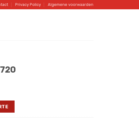
tact
Privacy Policy
Algemene voorwaarden
1720
RTE