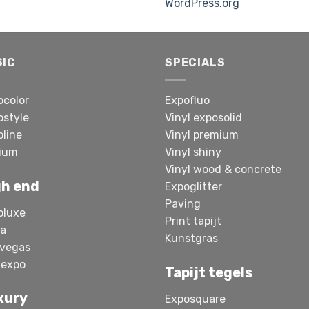
WordPress.org
SIC
SPECIALS
ocolor
Expofluo
ostyle
Vinyl exposolid
oline
Vinyl premium
ium
Vinyl shiny
Vinyl wood & concrete
gh end
Expoglitter
Paving
oluxe
Print tapijt
sa
Kunstgras
 vegas
 expo
Tapijt tegels
xury
Exposquare