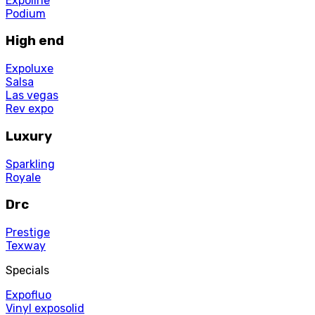
Expoline
Podium
High end
Expoluxe
Salsa
Las vegas
Rev expo
Luxury
Sparkling
Royale
Drc
Prestige
Texway
Specials
Expofluo
Vinyl exposolid