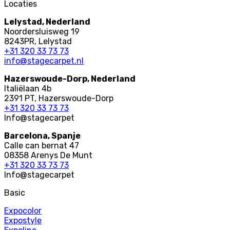
Locaties
Lelystad, Nederland
Noordersluisweg 19
8243PR, Lelystad
+31 320 33 73 73
info@stagecarpet.nl
Hazerswoude-Dorp, Nederland
Italiëlaan 4b
2391 PT, Hazerswoude-Dorp
+31 320 33 73 73
Info@stagecarpet
Barcelona, Spanje
Calle can bernat 47
08358 Arenys De Munt
+31 320 33 73 73
Info@stagecarpet
Basic
Expocolor
Expostyle