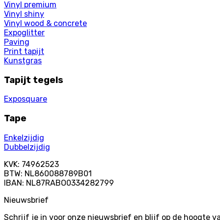
Vinyl premium
Vinyl shiny
Vinyl wood & concrete
Expoglitter
Paving
Print tapijt
Kunstgras
Tapijt tegels
Exposquare
Tape
Enkelzijdig
Dubbelzijdig
KVK: 74962523
BTW: NL860088789B01
IBAN: NL87RABO0334282799
Nieuwsbrief
Schrijf je in voor onze nieuwsbrief en blijf op de hoogte 