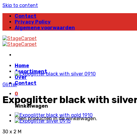
Skip to content
Contact
Privacy Policy
Algemene voorwaarden
Home
Assortiment
Over
Contact
Glitter
0
Expoglitter black with silve
Winkelwagen
Geen producten in de winkelwagen.
30 x 2 M