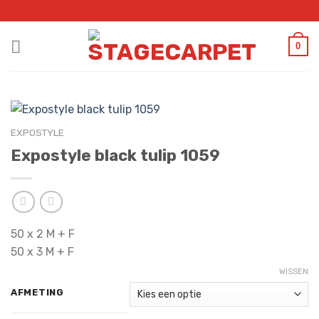
Skip
to
content
0
EXPOSTYLE
Expostyle black tulip 1059
50 x 2 M + F
50 x 3 M + F
WISSEN
AFMETING