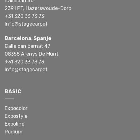
Italiëlaan 4b
2391 PT, Hazerswoude-Dorp
+31 320 33 73 73
Info@stagecarpet
Barcelona, Spanje
Calle can bernat 47
08358 Arenys De Munt
+31 320 33 73 73
Info@stagecarpet
BASIC
Expocolor
Expostyle
Expoline
Podium