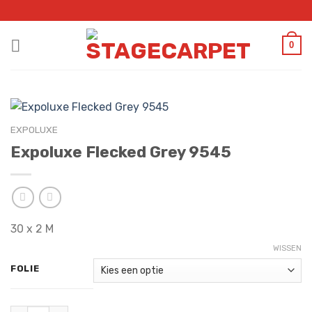
Skip
to
content
0
EXPOLUXE
Expoluxe Flecked Grey 9545
30 x 2 M
WISSEN
FOLIE