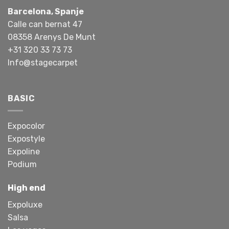
Barcelona, Spanje
Calle can bernat 47
08358 Arenys De Munt
+31 320 33 73 73
Info@stagecarpet
BASIC
Expocolor
Expostyle
Expoline
Podium
High end
Expoluxe
Salsa